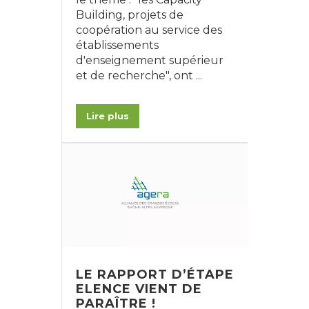
Building, projets de
coopération au service des
établissements
d'enseignement supérieur
et de recherche", ont ...
Lire plus
Choisir
LE RAPPORT D’ÉTAPE
une année
ELENCE VIENT DE
de
PARAÎTRE !
publication