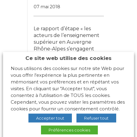
07 mai 2018
Le rapport d’étape « les
acteurs de l’enseignement
supérieur en Auvergne
Rhône-Alpes s’engagent
dans l’intégration de la
Ce site web utilise des cookies
santé, la qualité de vie au
Nous utilisons des cookies sur notre site Web pour
travail et ...
vous offrir l'expérience la plus pertinente en
mémorisant vos préférences et en répétant vos
Lire plus
visites. En cliquant sur "Accepter tout", vous
consentez à l'utilisation de TOUS les cookies.
Cependant, vous pouvez visiter les paramètres des
cookies pour fournir un consentement contrôlé.
Accepter tout
Refuser tout
Préférences cookies