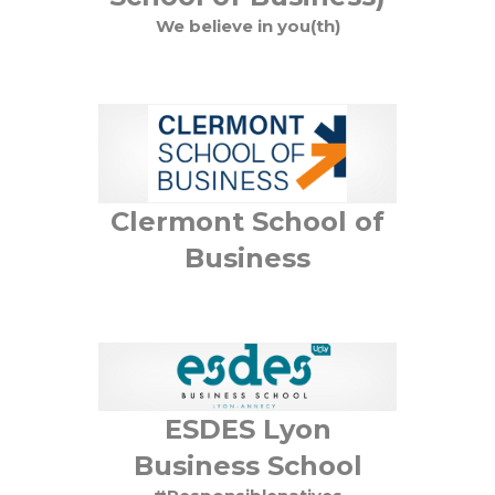
34 filières de formation d’ingénieur.es, dont 7
We believe in you(th)
filières en apprentissage
53 parcours de master, dont 28 en management
et 12 parcours de master en apprentissage
41 laboratoires de recherche, dont 10
internationaux et 21 plateformes technologiques et
fablabs
72 start-up en portefeuille
540 familles de brevets et logiciels
Clermont School of
Voir le site internet
Business
ESDES Lyon
Business School