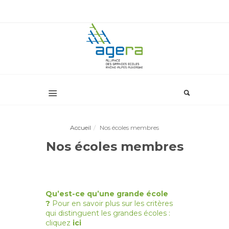
Sciences Po Lyon
Accueil
Nos écoles membres
Nos écoles membres
Fondé en 1948, Sciences Po Lyon est un
établissement public d’enseignement supérieur
ayant pour vocation de former des cadres des
secteurs public et privé.
Qu’est-ce qu’une grande école
?
Pour en savoir plus sur les critères
Il offre une formation en cinq ans (grade Master),
qui distinguent les grandes écoles :
accessible sur concours (1ère, 2ème ou 4ème
cliquez
ici