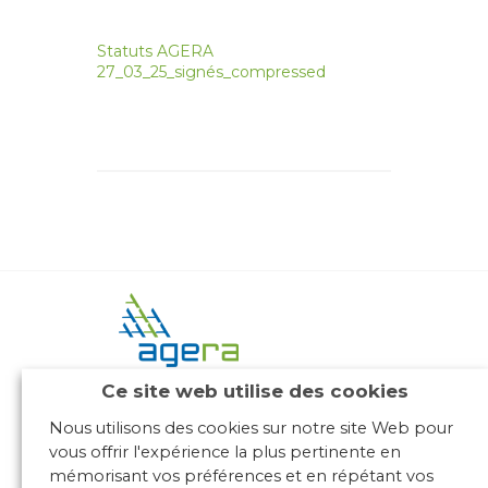
Statuts AGERA
27_03_25_signés_compressed
Ce site web utilise des cookies
Nous utilisons des cookies sur notre site Web pour
10 place des Archives – Bât G –
69288 LYON Cedex 02
vous offrir l'expérience la plus pertinente en
Association loi 1901
mémorisant vos préférences et en répétant vos