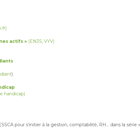
.fr)
nes actifs »
(EN3S, VYV)
diants
diant
)
andicap
de handicap)
SCA pour s’initier à la gestion, comptabilité, RH… dans la série 