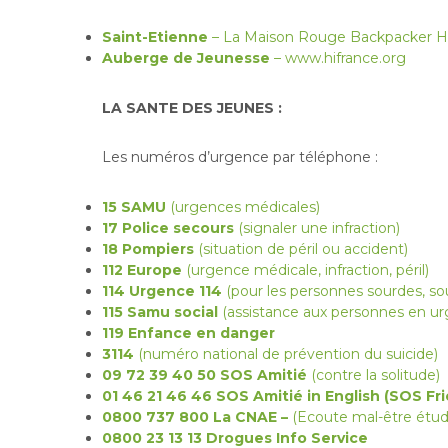
Saint-Etienne
– La Maison Rouge Backpacker H
Auberge de Jeunesse
– www.hifrance.org
LA SANTE
DES JEUNES :
Les numéros d’urgence par téléphone :
15 SAMU
(urgences médicales)
17 Police secours
(signaler une infraction)
18 Pompiers
(situation de péril ou accident)
112 Europe
(urgence médicale, infraction, péril)
114 Urgence 114
(pour les personnes sourdes, so
115 Samu social
(assistance aux personnes en urg
119 Enfance en danger
3114
(numéro national de prévention du suicide)
09 72 39 40 50 SOS Amitié
(contre la solitude)
01 46 21 46 46 SOS Amitié in English (SOS Fr
0800 737 800 La CNAE –
(Ecoute mal-être étud
0800 23 13 13 Drogues Info Service