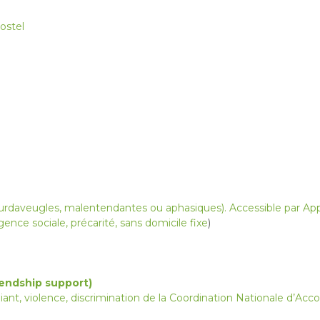
ostel
urdaveugles, malentendantes ou aphasiques). Accessible par Appl
ence sociale, précarité, sans domicile fixe
)
iendship support)
iant, violence, discrimination de la Coordination Nationale d’