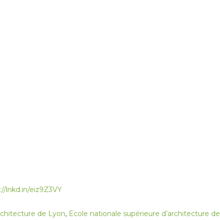
://lnkd.in/eiz9Z3VY
rchitecture de Lyon
,
Ecole nationale supérieure d’architecture 