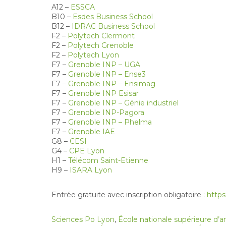
A12 –
ESSCA
B10 –
Esdes Business School
B12 –
IDRAC Business School
F2 –
Polytech Clermont
F2 –
Polytech Grenoble
F2 –
Polytech Lyon
F7 –
Grenoble INP – UGA
F7 –
Grenoble INP – Ense3
F7 –
Grenoble INP – Ensimag
F7 –
Grenoble INP Esisar
F7 –
Grenoble INP – Génie industriel
F7 –
Grenoble INP-Pagora
F7 –
Grenoble INP – Phelma
F7 –
Grenoble IAE
G8 –
CESI
G4 –
CPE Lyon
H1 –
Télécom Saint-Etienne
H9 –
ISARA Lyon
Entrée gratuite avec inscription obligatoire :
https
Sciences Po Lyon
,
École nationale supérieure d’a