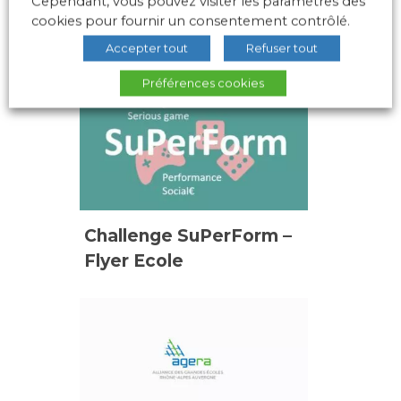
Cependant, vous pouvez visiter les paramètres des
cookies pour fournir un consentement contrôlé.
RPIA – 17 juin 2021
Accepter tout
Refuser tout
Préférences cookies
Challenge SuPerForm –
Flyer Ecole