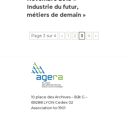
Industrie du futur,
métiers de demain »
Page 3 sur 4
«
1
2
3
4
»
10 place des Archives – Bât G –
69288 LYON Cedex 02
Association loi 1901