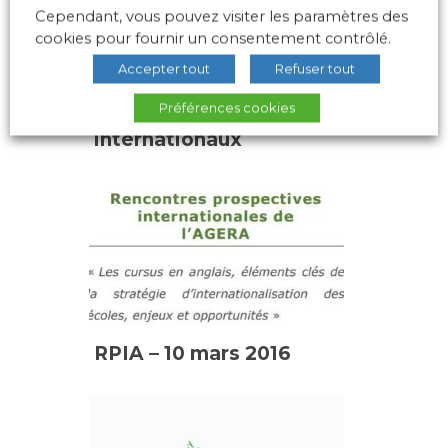
Cependant, vous pouvez visiter les paramètres des
cookies pour fournir un consentement contrôlé.
Accepter tout
Refuser tout
Protection médicale et
Préférences cookies
sociale des étudiants
internationaux
RPIA – 10 mars 2016