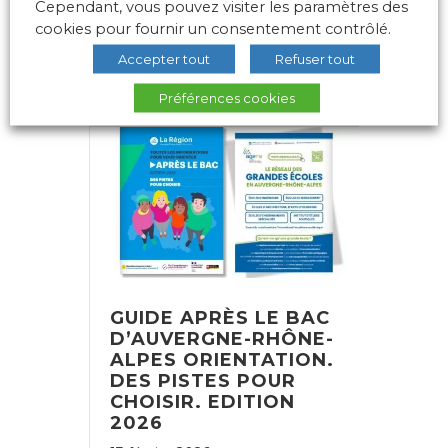
Grandes Ecoles (CGE). La
Cependant, vous pouvez visiter les paramètres des
CGE (www.cge.asso.fr) ...
cookies pour fournir un consentement contrôlé.
Accepter tout
Refuser tout
Lire plus
Préférences cookies
GUIDE APRÈS LE BAC
D’AUVERGNE-RHÔNE-
ALPES ORIENTATION.
DES PISTES POUR
CHOISIR. EDITION
2026