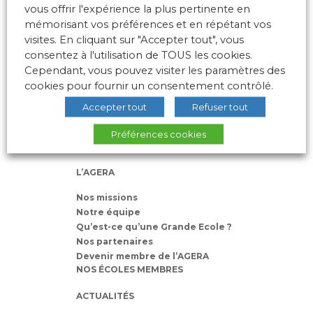
vous offrir l'expérience la plus pertinente en
mémorisant vos préférences et en répétant vos
visites. En cliquant sur "Accepter tout", vous
consentez à l'utilisation de TOUS les cookies.
Cependant, vous pouvez visiter les paramètres des
10 place des Archives – Bât G –
cookies pour fournir un consentement contrôlé.
69288 LYON Cedex 02
Association loi 1901
Accepter tout
Refuser tout
Préférences cookies
L’AGERA
Nos missions
Notre équipe
Qu’est-ce qu’une Grande Ecole ?
Nos partenaires
Devenir membre de l’AGERA
NOS ÉCOLES MEMBRES
ACTUALITÉS