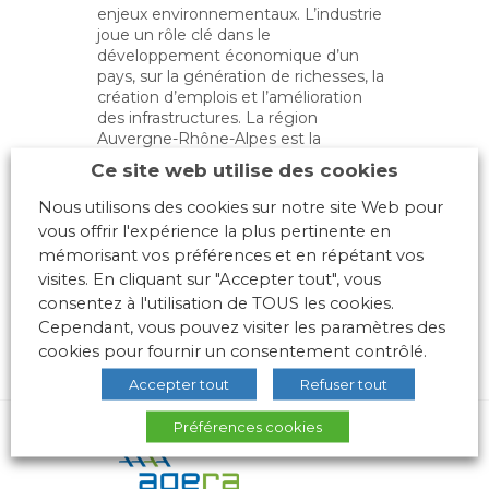
enjeux environnementaux. L’industrie
joue un rôle clé dans le
développement économique d’un
pays, sur la génération de richesses, la
création d’emplois et l’amélioration
des infrastructures. La région
Auvergne-Rhône-Alpes est la
première région industrielle de France
Ce site web utilise des cookies
en nombre d’entreprises et emploi
dans le secteur de l’industrie.
Nous utilisons des cookies sur notre site Web pour
vous offrir l'expérience la plus pertinente en
mémorisant vos préférences et en répétant vos
visites. En cliquant sur "Accepter tout", vous
consentez à l'utilisation de TOUS les cookies.
Cependant, vous pouvez visiter les paramètres des
cookies pour fournir un consentement contrôlé.
Accepter tout
Refuser tout
Préférences cookies