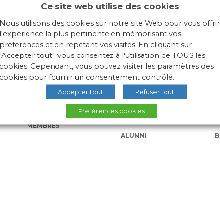
hâgne et la khâgne, dans le jargon étudiant. Les années de class
Ce site web utilise des cookies
de certaines grandes écoles ou concours plus spécialisés.
Nous utilisons des cookies sur notre site Web pour vous offrir
l'expérience la plus pertinente en mémorisant vos
préférences et en répétant vos visites. En cliquant sur
"Accepter tout", vous consentez à l'utilisation de TOUS les
cookies. Cependant, vous pouvez visiter les paramètres des
cookies pour fournir un consentement contrôlé.
Accepter tout
Refuser tout
Préférences cookies
NOS ÉCOLES
ACTUALITÉS
L
MEMBRES
ALUMNI
B