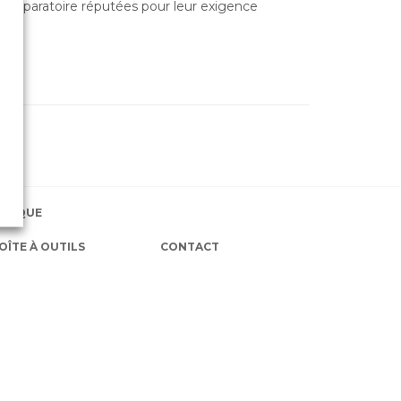
e préparatoire réputées pour leur exigence
EXIQUE
OÎTE À OUTILS
CONTACT