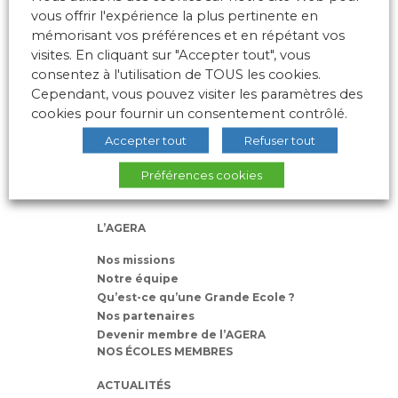
vous offrir l'expérience la plus pertinente en
mémorisant vos préférences et en répétant vos
visites. En cliquant sur "Accepter tout", vous
consentez à l'utilisation de TOUS les cookies.
Cependant, vous pouvez visiter les paramètres des
10 place des Archives – Bât G –
cookies pour fournir un consentement contrôlé.
69288 LYON Cedex 02
Accepter tout
Refuser tout
Association loi 1901
Préférences cookies
L’AGERA
Nos missions
Notre équipe
Qu’est-ce qu’une Grande Ecole ?
Nos partenaires
Devenir membre de l’AGERA
NOS ÉCOLES MEMBRES
ACTUALITÉS