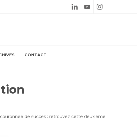
Linkedin
Youtube
Instagram
CHIVES
CONTACT
tion
té couronnée de succès : retrouvez cette deuxième