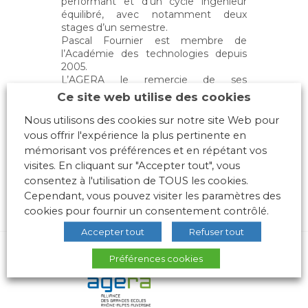
performant et d’un cycle ingénieur
équilibré, avec notamment deux
stages d’un semestre.
Pascal Fournier est membre de
l’Académie des technologies depuis
2005.
L’AGERA le remercie de ses
contributions lors des réunions de
Ce site web utilise des cookies
l’Alliance et lui souhaite « Bon vent » !
Nous utilisons des cookies sur notre site Web pour
vous offrir l'expérience la plus pertinente en
mémorisant vos préférences et en répétant vos
visites. En cliquant sur "Accepter tout", vous
consentez à l'utilisation de TOUS les cookies.
Cependant, vous pouvez visiter les paramètres des
cookies pour fournir un consentement contrôlé.
Accepter tout
Refuser tout
Préférences cookies