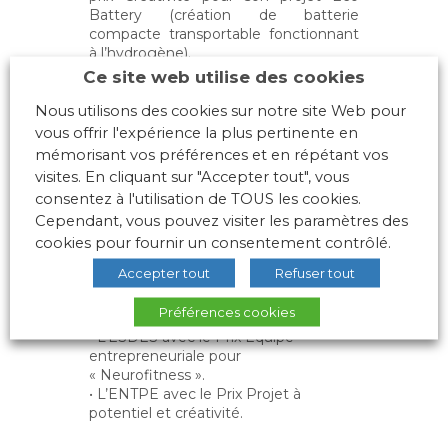
Battery (création de batterie
compacte transportable fonctionnant
à l’hydrogène).
Ce site web utilise des cookies
Nous utilisons des cookies sur notre site Web pour
vous offrir l'expérience la plus pertinente en
D’autres Écoles de
mémorisant vos préférences et en répétant vos
l’AGERA primées
visites. En cliquant sur "Accepter tout", vous
consentez à l'utilisation de TOUS les cookies.
Cependant, vous pouvez visiter les paramètres des
• Centrale Lyon avec le Prix Stratégie
de lancement pour « Vitatest ».
cookies pour fournir un consentement contrôlé.
• Sciences Po Lyon/IDRAC
Accepter tout
Refuser tout
Lyon/ENTPE avec le Prix Business
Model Innovation pour « Match and
Préférences cookies
Go « .
• L’ESDES avec le Prix Équipe
entrepreneuriale pour
« Neurofitness ».
• L’ENTPE avec le Prix Projet à
potentiel et créativité.