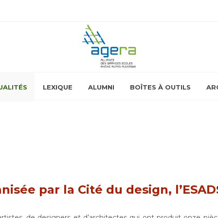
UALITÉS
LEXIQUE
ALUMNI
BOÎTES À OUTILS
AR
anisée par la Cité du design, l’ESA
istes, de designers et d’architectes qui ont produit onze pièc