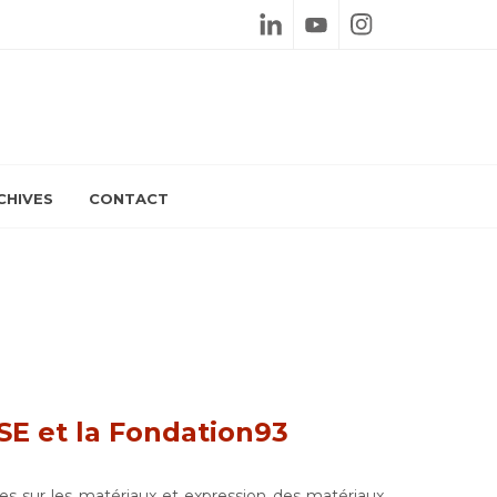
Linkedin
Youtube
Instagram
CHIVES
CONTACT
DSE et la Fondation93
es sur les matériaux et expression des matériaux