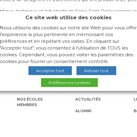
tifique, technique et industrielle de Seine-Saint-Denis reconnu pour
Ce site web utilise des cookies
it preuve vis-à-vis des matériaux. C’est l’infinie variété de ce qu
 l’attention.
Nous utilisons des cookies sur notre site Web pour vous offrir
l’espace d’exposition Cité du design.
l'expérience la plus pertinente en mémorisant vos
préférences et en répétant vos visites. En cliquant sur
"Accepter tout", vous consentez à l'utilisation de TOUS les
cookies. Cependant, vous pouvez visiter les paramètres des
cookies pour fournir un consentement contrôlé.
Accepter tout
Refuser tout
Préférences cookies
NOS ÉCOLES
ACTUALITÉS
L
MEMBRES
ALUMNI
B