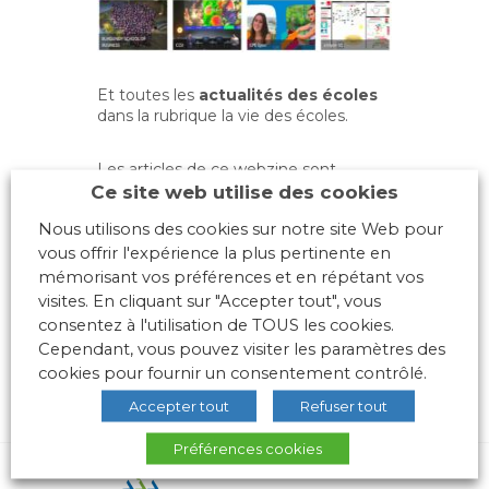
Et toutes les
actualités des écoles
dans la rubrique la vie des écoles.
Les articles de ce webzine sont
Ce site web utilise des cookies
partageables via les réseaux sociaux.
Nous utilisons des cookies sur notre site Web pour
Lire Les Echos de l’AGERA n°45
vous offrir l'expérience la plus pertinente en
mémorisant vos préférences et en répétant vos
visites. En cliquant sur "Accepter tout", vous
consentez à l'utilisation de TOUS les cookies.
Cependant, vous pouvez visiter les paramètres des
cookies pour fournir un consentement contrôlé.
Accepter tout
Refuser tout
Préférences cookies