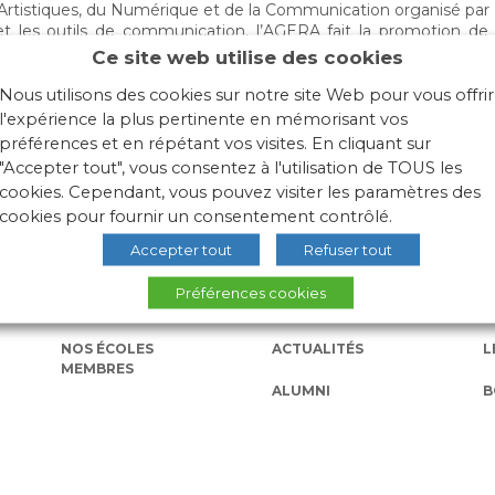
 Artistiques, du Numérique et de la Communication organisé par 
t les outils de communication, l’AGERA fait la promotion de 
Ce site web utilise des cookies
ant se déroulera sur une surface plus grande que l’année pass
Nous utilisons des cookies sur notre site Web pour vous offrir
l'expérience la plus pertinente en mémorisant vos
préférences et en répétant vos visites. En cliquant sur
"Accepter tout", vous consentez à l'utilisation de TOUS les
cookies. Cependant, vous pouvez visiter les paramètres des
cookies pour fournir un consentement contrôlé.
Accepter tout
Refuser tout
Préférences cookies
NOS ÉCOLES
ACTUALITÉS
L
MEMBRES
ALUMNI
B