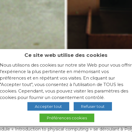
Ce site web utilise des cookies
Nous utilisons des cookies sur notre site Web pour vous offrir
l'expérience la plus pertinente en mémorisant vos
préférences et en répétant vos visites. En cliquant sur
"Accepter tout", vous consentez à l'utilisation de TOUS les
m
cookies. Cependant, vous pouvez visiter les paramètres des
cookies pour fournir un consentement contrôlé.
Accepter tout
Refuser tout
 juin au 10 juillet, Polytech Grenoble accueille douze étudiants 
le cadre du Bachelor Summer Program de l’Université Grenoble 1
Préférences cookies
postuler au programme, les étudiants doivent parler anglais e
es.
ule « Introduction to physical computing » se déroulant à Polyt