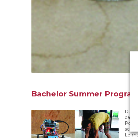
Bachelor Summer Progra
Du 1er
dans 
Pour 
scienc
Le mod