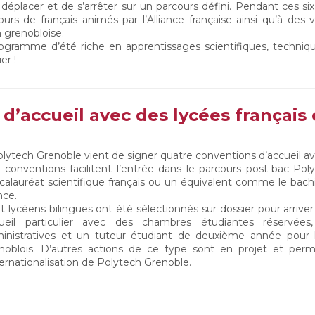
déplacer et de s’arrêter sur un parcours défini. Pendant ces si
urs de français animés par l’Alliance française ainsi qu’à des v
 grenobloise.
ogramme d’été riche en apprentissages scientifiques, techniqu
er !
d’accueil avec des lycées français
lytech Grenoble vient de signer quatre conventions d’accueil av
 conventions facilitent l’entrée dans le parcours post-bac Po
calauréat scientifique français ou un équivalent comme le bach
nce.
t lycéens bilingues ont été sélectionnés sur dossier pour arriver
ueil particulier avec des chambres étudiantes réserv
inistratives et un tuteur étudiant de deuxième année pour l
noblois. D’autres actions de ce type sont en projet et per
nternationalisation de Polytech Grenoble.