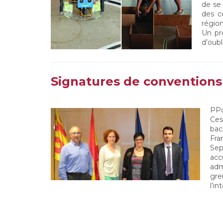
de se 
des co
région
Un pr
d’oubli
Signatures de conventions 
PPo
Ces
bac
Fra
Sep
acc
adm
gre
l’i