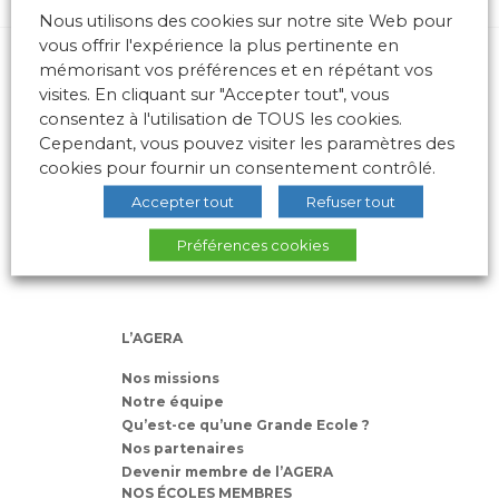
Nous utilisons des cookies sur notre site Web pour
vous offrir l'expérience la plus pertinente en
mémorisant vos préférences et en répétant vos
visites. En cliquant sur "Accepter tout", vous
consentez à l'utilisation de TOUS les cookies.
Cependant, vous pouvez visiter les paramètres des
cookies pour fournir un consentement contrôlé.
10 place des Archives – Bât G –
Accepter tout
Refuser tout
69288 LYON Cedex 02
Association loi 1901
Préférences cookies
L’AGERA
Nos missions
Notre équipe
Qu’est-ce qu’une Grande Ecole ?
Nos partenaires
Devenir membre de l’AGERA
NOS ÉCOLES MEMBRES