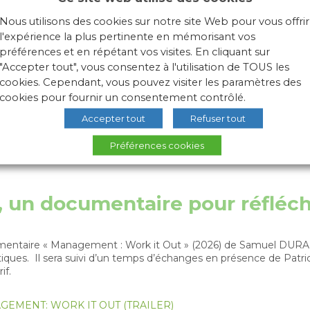
Nous utilisons des cookies sur notre site Web pour vous offrir
l'expérience la plus pertinente en mémorisant vos
préférences et en répétant vos visites. En cliquant sur
"Accepter tout", vous consentez à l'utilisation de TOUS les
cookies. Cependant, vous pouvez visiter les paramètres des
cookies pour fournir un consentement contrôlé.
Accepter tout
Refuser tout
Préférences cookies
rcredi 17 juin à 19h00 cinéma L’Aquarium Lyon (69004) dans le
, un documentaire pour réfléch
taire « Management : Work it Out » (2026) de Samuel DURAND 
pratiques. Il sera suivi d’un temps d’échanges en présence de Pa
if.
EMENT: WORK IT OUT (TRAILER)