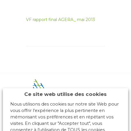
VF rapport final AGERA_ mai 2013
Ce site web utilise des cookies
Nous utilisons des cookies sur notre site Web pour
vous offrir l'expérience la plus pertinente en
10 place des Archives – Bât G –
mémorisant vos préférences et en répétant vos
69288 LYON Cedex 02
visites. En cliquant sur "Accepter tout", vous
Association loi 1901
consentez à l'utilisation de TOUS les cookies.