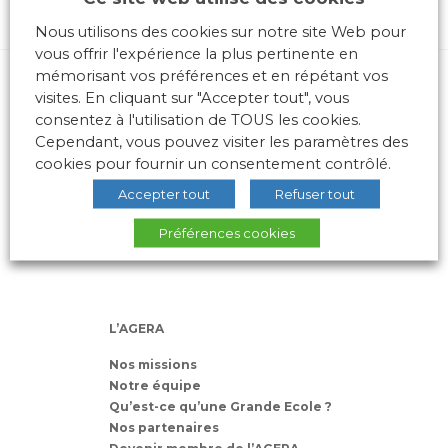
Nous utilisons des cookies sur notre site Web pour
vous offrir l'expérience la plus pertinente en
mémorisant vos préférences et en répétant vos
visites. En cliquant sur "Accepter tout", vous
consentez à l'utilisation de TOUS les cookies.
Cependant, vous pouvez visiter les paramètres des
cookies pour fournir un consentement contrôlé.
10 place des Archives – Bât G –
Accepter tout
Refuser tout
69288 LYON Cedex 02
Association loi 1901
Préférences cookies
L’AGERA
Nos missions
Notre équipe
Qu’est-ce qu’une Grande Ecole ?
Nos partenaires