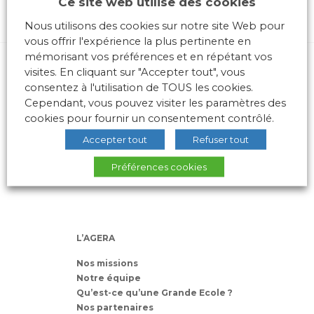
Ce site web utilise des cookies
Nous utilisons des cookies sur notre site Web pour
vous offrir l'expérience la plus pertinente en
mémorisant vos préférences et en répétant vos
visites. En cliquant sur "Accepter tout", vous
consentez à l'utilisation de TOUS les cookies.
Cependant, vous pouvez visiter les paramètres des
cookies pour fournir un consentement contrôlé.
Accepter tout
Refuser tout
10 place des Archives – Bât G –
69288 LYON Cedex 02
Préférences cookies
Association loi 1901
L’AGERA
Nos missions
Notre équipe
Qu’est-ce qu’une Grande Ecole ?
Nos partenaires