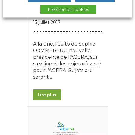
LE NUMÉRO 36 DES
ECHOS VIENT DE
Préférences cookies
PARAÎTRE !
13 juillet 2017
A la une, l’édito de Sophie
COMMEREUC, nouvelle
présidente de l’AGERA, sur
sa vision et les enjeux à venir
pour l’AGERA. Sujets qui
seront ...
Lire plus