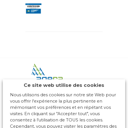
Ce site web utilise des cookies
Nous utilisons des cookies sur notre site Web pour
10 place des Archives – Bât G –
vous offrir l'expérience la plus pertinente en
69288 LYON Cedex 02
mémorisant vos préférences et en répétant vos
Association loi 1901
visites. En cliquant sur "Accepter tout", vous
consentez à l'utilisation de TOUS les cookies.
Cependant, vous pouvez visiter les paramètres des