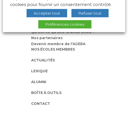
cookies pour fournir un consentement contrôlé.
L’AGERA
Accepter tout
Refuser tout
Nos missions
Préférences cookies
Notre équipe
Qu’est-ce qu’une Grande Ecole ?
Nos partenaires
Devenir membre de l’AGERA
NOS ÉCOLES MEMBRES
ACTUALITÉS
LEXIQUE
ALUMNI
BOÎTE À OUTILS
CONTACT