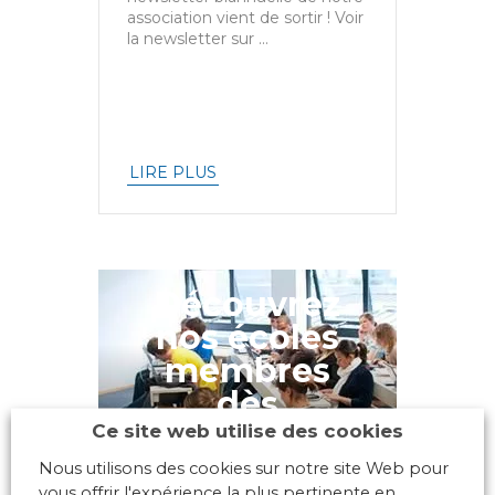
association vient de sortir ! Voir
la newsletter sur ...
LIRE PLUS
Découvrez
nos écoles
membres
dès
maintenant
Ce site web utilise des cookies
Nous utilisons des cookies sur notre site Web pour
vous offrir l'expérience la plus pertinente en
NOS ÉCOLES