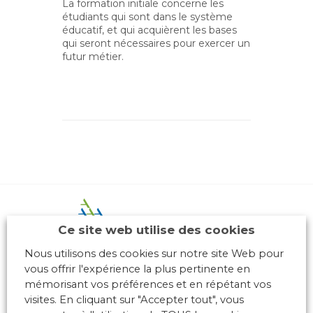
La formation initiale concerne les
étudiants qui sont dans le système
éducatif, et qui acquièrent les bases
qui seront nécessaires pour exercer un
futur métier.
Ce site web utilise des cookies
Nous utilisons des cookies sur notre site Web pour
vous offrir l'expérience la plus pertinente en
mémorisant vos préférences et en répétant vos
10 place des Archives – Bât G –
69288 LYON Cedex 02
visites. En cliquant sur "Accepter tout", vous
Association loi 1901