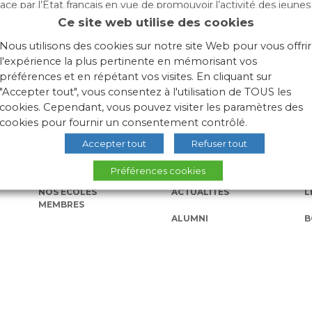
ce par l’Etat français en vue de promouvoir l’activité des jeunes
 diplômé de bénéficier de démarches simplifiées par rapport à 
Ce site web utilise des cookies
our la mission. Les candidats peuvent envoyer leurs candidature
es sur
Mon Volontariat International : site officiel du V.I.E | V.I.A
Nous utilisons des cookies sur notre site Web pour vous offrir
l'expérience la plus pertinente en mémorisant vos
préférences et en répétant vos visites. En cliquant sur
"Accepter tout", vous consentez à l'utilisation de TOUS les
cookies. Cependant, vous pouvez visiter les paramètres des
cookies pour fournir un consentement contrôlé.
Accepter tout
Refuser tout
Préférences cookies
NOS ÉCOLES
ACTUALITÉS
L
MEMBRES
ALUMNI
B