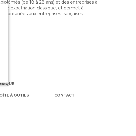
 diplômés (de 18 à 28 ans) et des entreprises à
une expatriation classique, et permet à
s spontanées aux entreprises françaises
EXIQUE
OÎTE À OUTILS
CONTACT