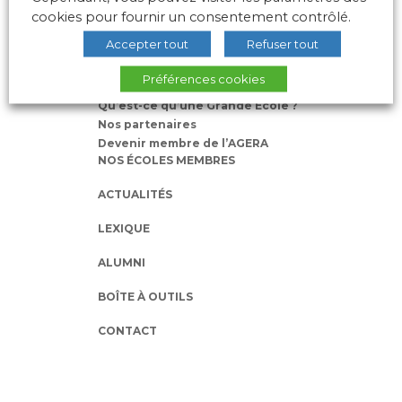
cookies pour fournir un consentement contrôlé.
L’AGERA
Accepter tout
Refuser tout
Nos missions
Préférences cookies
Notre équipe
Qu’est-ce qu’une Grande Ecole ?
Nos partenaires
Devenir membre de l’AGERA
NOS ÉCOLES MEMBRES
ACTUALITÉS
LEXIQUE
ALUMNI
BOÎTE À OUTILS
CONTACT