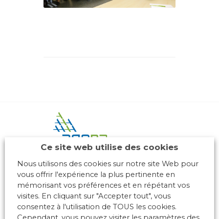
Ce site web utilise des cookies
Nous utilisons des cookies sur notre site Web pour
10 place des Archives – Bât G –
vous offrir l'expérience la plus pertinente en
69288 LYON Cedex 02
mémorisant vos préférences et en répétant vos
Association loi 1901
visites. En cliquant sur "Accepter tout", vous
consentez à l'utilisation de TOUS les cookies.
Cependant, vous pouvez visiter les paramètres des