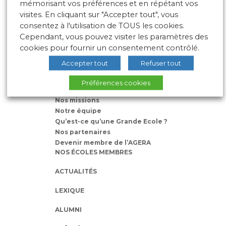
mémorisant vos préférences et en répétant vos
10 place des Archives – Bât G –
visites. En cliquant sur "Accepter tout", vous
69288 LYON Cedex 02
consentez à l'utilisation de TOUS les cookies.
Association loi 1901
Cependant, vous pouvez visiter les paramètres des
cookies pour fournir un consentement contrôlé.
Accepter tout
Refuser tout
L’AGERA
Préférences cookies
Nos missions
Notre équipe
Qu’est-ce qu’une Grande Ecole ?
Nos partenaires
Devenir membre de l’AGERA
NOS ÉCOLES MEMBRES
ACTUALITÉS
LEXIQUE
ALUMNI