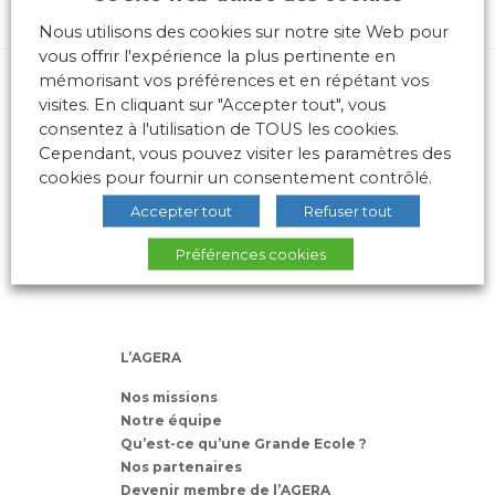
Nous utilisons des cookies sur notre site Web pour
vous offrir l'expérience la plus pertinente en
mémorisant vos préférences et en répétant vos
visites. En cliquant sur "Accepter tout", vous
consentez à l'utilisation de TOUS les cookies.
Cependant, vous pouvez visiter les paramètres des
cookies pour fournir un consentement contrôlé.
10 place des Archives – Bât G –
Accepter tout
Refuser tout
69288 LYON Cedex 02
Association loi 1901
Préférences cookies
L’AGERA
Nos missions
Notre équipe
Qu’est-ce qu’une Grande Ecole ?
Nos partenaires
Devenir membre de l’AGERA